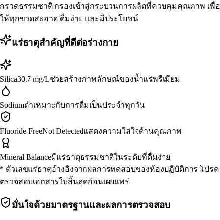
กรวดธรรมชาติ กรองเข้าสู่กระบวนการผลิตที่ควบคุมคุณภาพ เพื่อ
ให้ทุกขวดสะอาด ดื่มง่าย และมีประโยชน์
แร่ธาตุสำคัญที่ดีต่อร่างกาย
Silica
30.7 mg/L
ช่วยสร้างภาพลักษณ์ของน้ำแร่พรีเมียม
Sodium
ต่ำ
เหมาะกับการดื่มเป็นประจำทุกวัน
Fluoride-Free
Not Detected
แสดงความใส่ใจด้านคุณภาพ
Mineral Balance
มีแร่ธาตุธรรมชาติ
ในระดับที่ดื่มง่าย
* ตัวเลขแร่ธาตุอ้างอิงจากผลการทดสอบของห้องปฏิบัติการ โปรด
ตรวจสอบเอกสารใบสิ้นสุดก่อนเผยแพร่
มั่นใจด้วยมาตรฐานและผลการตรวจสอบ