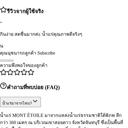
รีวิวจากผู้ใช้จริง
“
กินง่าย สดชื่นมากค่ะ น้ำแร่คุณภาพดีจริงๆ
น
คุณนุชนารถ
ลูกค้า Subscribe
ความพึงพอใจของลูกค้า
คำถามที่พบบ่อย (FAQ)
น้ำแร่มาจากไหน?
น้ำแร่ MONT ÉTOILE มาจากแหล่งน้ำแร่ธรรมชาติใต้พิภพ ลึก
กว่า 360 เมตร ณ บริเวณเขาสอยดาว จังหวัดจันทบุรี ซึ่งเป็นพื้นที่