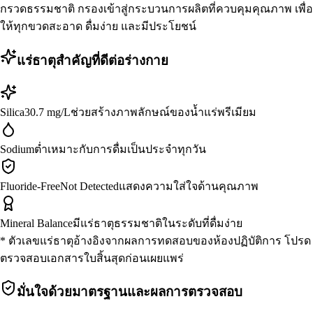
กรวดธรรมชาติ กรองเข้าสู่กระบวนการผลิตที่ควบคุมคุณภาพ เพื่อ
ให้ทุกขวดสะอาด ดื่มง่าย และมีประโยชน์
แร่ธาตุสำคัญที่ดีต่อร่างกาย
Silica
30.7 mg/L
ช่วยสร้างภาพลักษณ์ของน้ำแร่พรีเมียม
Sodium
ต่ำ
เหมาะกับการดื่มเป็นประจำทุกวัน
Fluoride-Free
Not Detected
แสดงความใส่ใจด้านคุณภาพ
Mineral Balance
มีแร่ธาตุธรรมชาติ
ในระดับที่ดื่มง่าย
* ตัวเลขแร่ธาตุอ้างอิงจากผลการทดสอบของห้องปฏิบัติการ โปรด
ตรวจสอบเอกสารใบสิ้นสุดก่อนเผยแพร่
มั่นใจด้วยมาตรฐานและผลการตรวจสอบ