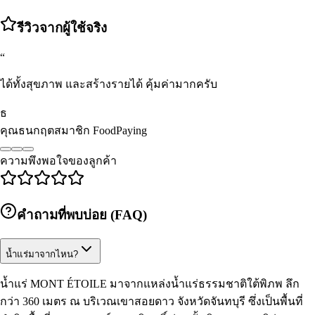
รีวิวจากผู้ใช้จริง
“
กินง่าย สดชื่นมากค่ะ น้ำแร่คุณภาพดีจริงๆ
น
คุณนุชนารถ
ลูกค้า Subscribe
ความพึงพอใจของลูกค้า
คำถามที่พบบ่อย (FAQ)
น้ำแร่มาจากไหน?
น้ำแร่ MONT ÉTOILE มาจากแหล่งน้ำแร่ธรรมชาติใต้พิภพ ลึก
กว่า 360 เมตร ณ บริเวณเขาสอยดาว จังหวัดจันทบุรี ซึ่งเป็นพื้นที่