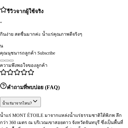
รีวิวจากผู้ใช้จริง
“
กินง่าย สดชื่นมากค่ะ น้ำแร่คุณภาพดีจริงๆ
น
คุณนุชนารถ
ลูกค้า Subscribe
ความพึงพอใจของลูกค้า
คำถามที่พบบ่อย (FAQ)
น้ำแร่มาจากไหน?
น้ำแร่ MONT ÉTOILE มาจากแหล่งน้ำแร่ธรรมชาติใต้พิภพ ลึก
กว่า 360 เมตร ณ บริเวณเขาสอยดาว จังหวัดจันทบุรี ซึ่งเป็นพื้นที่