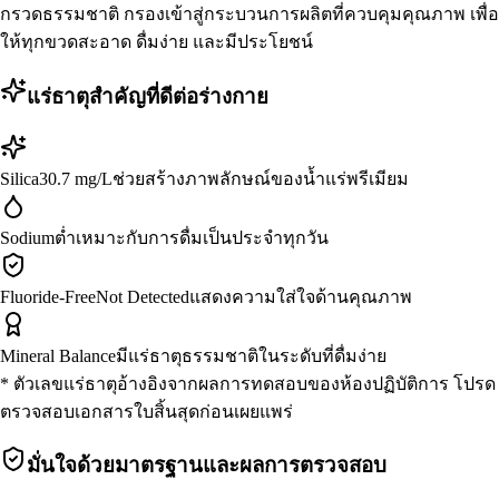
กรวดธรรมชาติ กรองเข้าสู่กระบวนการผลิตที่ควบคุมคุณภาพ เพื่อ
ให้ทุกขวดสะอาด ดื่มง่าย และมีประโยชน์
แร่ธาตุสำคัญที่ดีต่อร่างกาย
Silica
30.7 mg/L
ช่วยสร้างภาพลักษณ์ของน้ำแร่พรีเมียม
Sodium
ต่ำ
เหมาะกับการดื่มเป็นประจำทุกวัน
Fluoride-Free
Not Detected
แสดงความใส่ใจด้านคุณภาพ
Mineral Balance
มีแร่ธาตุธรรมชาติ
ในระดับที่ดื่มง่าย
* ตัวเลขแร่ธาตุอ้างอิงจากผลการทดสอบของห้องปฏิบัติการ โปรด
ตรวจสอบเอกสารใบสิ้นสุดก่อนเผยแพร่
มั่นใจด้วยมาตรฐานและผลการตรวจสอบ