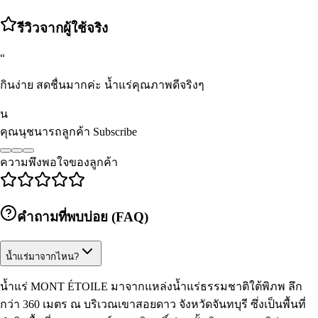
รีวิวจากผู้ใช้จริง
“
กินง่าย สดชื่นมากค่ะ น้ำแร่คุณภาพดีจริงๆ
น
คุณนุชนารถ
ลูกค้า Subscribe
ความพึงพอใจของลูกค้า
คำถามที่พบบ่อย (FAQ)
น้ำแร่มาจากไหน?
น้ำแร่ MONT ÉTOILE มาจากแหล่งน้ำแร่ธรรมชาติใต้พิภพ ลึก
กว่า 360 เมตร ณ บริเวณเขาสอยดาว จังหวัดจันทบุรี ซึ่งเป็นพื้นที่