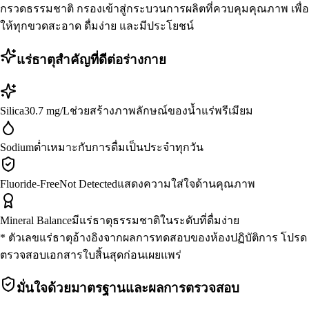
กรวดธรรมชาติ กรองเข้าสู่กระบวนการผลิตที่ควบคุมคุณภาพ เพื่อ
ให้ทุกขวดสะอาด ดื่มง่าย และมีประโยชน์
แร่ธาตุสำคัญที่ดีต่อร่างกาย
Silica
30.7 mg/L
ช่วยสร้างภาพลักษณ์ของน้ำแร่พรีเมียม
Sodium
ต่ำ
เหมาะกับการดื่มเป็นประจำทุกวัน
Fluoride-Free
Not Detected
แสดงความใส่ใจด้านคุณภาพ
Mineral Balance
มีแร่ธาตุธรรมชาติ
ในระดับที่ดื่มง่าย
* ตัวเลขแร่ธาตุอ้างอิงจากผลการทดสอบของห้องปฏิบัติการ โปรด
ตรวจสอบเอกสารใบสิ้นสุดก่อนเผยแพร่
มั่นใจด้วยมาตรฐานและผลการตรวจสอบ