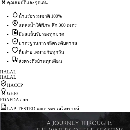
คุณสมบัติและจุดเด่น
น้ำแร่ธรรมชาติ 100%
แหล่งน้ำใต้พิภพ ลึก 360 เมตร
มีผลแล็บรับรองทุกขวด
มาตรฐานการผลิตระดับสากล
ดื่มง่าย เหมาะกับทุกวัน
ส่งตรงถึงบ้านทุกเดือน
HALAL
HALAL
HACCP
GHPs
FDA
FDA / อย.
LAB TESTED ผลการตรวจวิเคราะห์