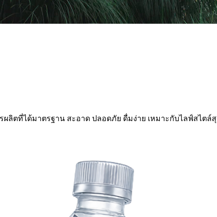
ิตที่ได้มาตรฐาน สะอาด ปลอดภัย ดื่มง่าย เหมาะกับไลฟ์สไตล์ส